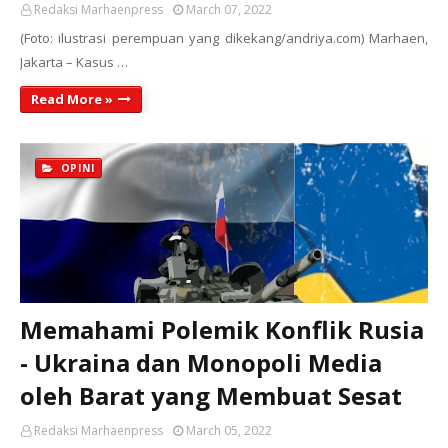
Redaksi Marhaenpress
March 07, 2022
(Foto: ilustrasi perempuan yang dikekang/andriya.com) Marhaen,
Jakarta – Kasus …
Read More »
OPINI
Memahami Polemik Konflik Rusia
- Ukraina dan Monopoli Media
oleh Barat yang Membuat Sesat
Redaksi Marhaenpress
March 05, 2022