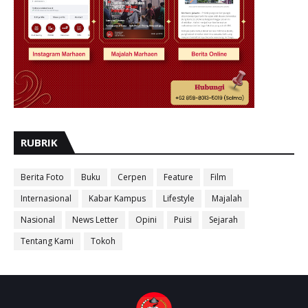
RUBRIK
Berita Foto
Buku
Cerpen
Feature
Film
Internasional
Kabar Kampus
Lifestyle
Majalah
Nasional
News Letter
Opini
Puisi
Sejarah
Tentang Kami
Tokoh