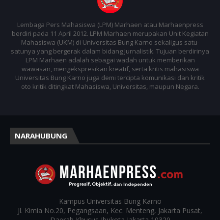
Lembaga Pers Mahasiswa (LPM) Marhaen atau Marhaenpress
berdiri pada 11 April 2012. LPM Marhaen merupakan Unit Kegiatan
Mahasiswa (UKM) di Universitas Bung Karno sekaligus satu-
satunya yang bergerak dalam bidang Jurnalistik. Tujuan berdirinya
LPM Marhaen adalah sebagai wadah untuk memberikan
wawasan, mengekspresikan kreatif, serta kritis mahasiswa
Universitas Bung Karno juga demi tercipta komunikasi dan kritik
oto kritik ditingkat Mahasiswa, Universitas, maupun Negara.
NARAHUBUNG
Kampus
Universitas Bung Karno
Jl. Kimia No.20, Pegangsaan, Kec. Menteng, Jakarta Pusat,
Daerah Khusus Ibukota Jakarta 10320