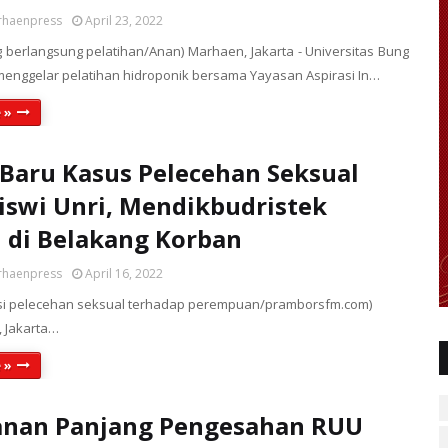
rhaenpress
April 23, 2022
g berlangsung pelatihan/Anan) Marhaen, Jakarta - Universitas Bung
menggelar pelatihan hidroponik bersama Yayasan Aspirasi In…
 »
Baru Kasus Pelecehan Seksual
swi Unri, Mendikbudristek
i di Belakang Korban
rhaenpress
April 16, 2022
strasi pelecehan seksual terhadap perempuan/pramborsfm.com)
Jakarta…
 »
anan Panjang Pengesahan RUU