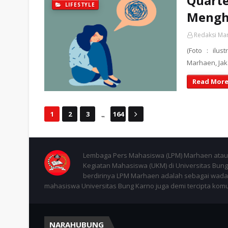
Quarte
LIFESTYLE
Mengh
Redaksi Ma
(Foto : ilu
Marhaen, Ja
Read More
...
1
2
3
164
Lembaga Pers Mahasiswa (LPM) Marhaen atau 
Kegiatan Mahasiswa (UKM) di Universitas Bung 
berdirinya LPM Marhaen adalah sebagai wadah
mahasiswa Universitas Bung Karno juga demi tercipta komuni
NARAHUBUNG