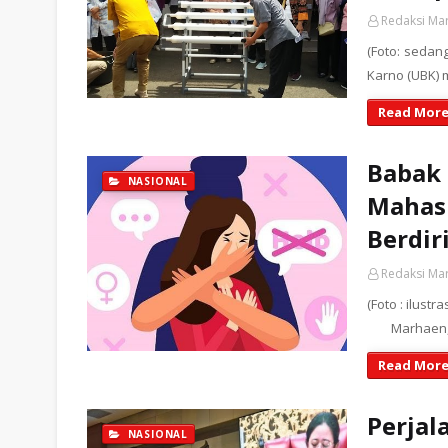
Redaksi Ma
(Foto: sedan
Karno (UBK) 
Read More
Babak 
NASIONAL
Mahasi
Berdir
Redaksi Ma
(Foto : ilu
Marhaen, 
Read More
Perjal
NASIONAL