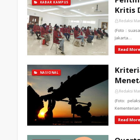
KABAR KAMPUS
Kritis 
Redaksi Ma
(Foto : suas
Jakarta…
Read More
Kriter
NASIONAL
Meneta
Redaksi Ma
(Foto: pela
Kementerian 
Read More