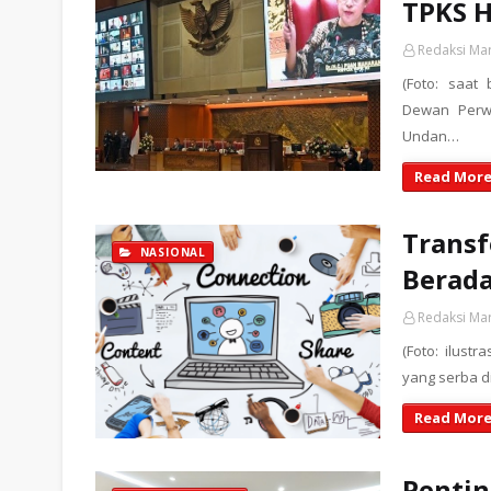
TPKS 
Redaksi Ma
(Foto: saat 
Dewan Perwa
Undan…
Read More
Transf
NASIONAL
Berada
Redaksi Ma
(Foto: ilustr
yang serba di
Read More
Pentin