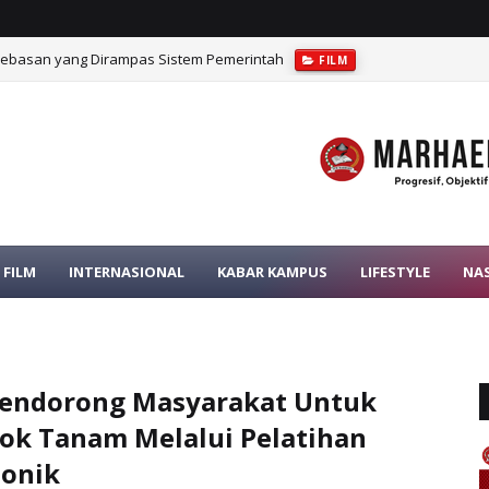
bebasan yang Dirampas Sistem Pemerintah
FILM
rat dalam Pengawasan Pajak
OPINI
FILM
INTERNASIONAL
KABAR KAMPUS
LIFESTYLE
NA
endorong Masyarakat Untuk
ok Tanam Melalui Pelatihan
ponik