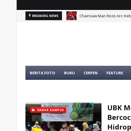
Chainsaw Man Reze Arc: Ke
BREAKING NEWS
Problematika Pelibatan Apa
BERITA FOTO
BUKU
CERPEN
FEATURE
TENTANG KAMI
TOKOH
UBK M
KABAR KAMPUS
Bercoc
Hidro