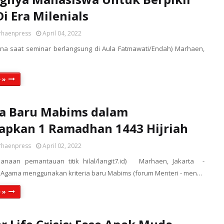
Di Era Milenials
rhaenpress
April 04, 2022
ana saat seminar berlangsung di Aula Fatmawati/Endah) Marhaen,
 »
ia Baru Mabims dalam
pkan 1 Ramadhan 1443 Hijriah
rhaenpress
April 02, 2022
ksanaan pemantauan titik hilal/langit7.id) Marhaen, Jakarta -
Agama menggunakan kriteria baru Mabims (forum Menteri - men…
 »