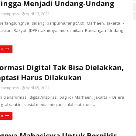
Hingga Menjadi Undang-Undang
rhaenpress
April 13, 2022
berlangsungnya sidang paripurna/langit7.id) Marhaen, Jakarta -
kilan Rakyat (DPR) akhirnya meresmikan Rancangan Undang-
 »
ormasi Digital Tak Bisa Dielakkan,
ptasi Harus Dilakukan
rhaenpress
April 05, 2022
asi transformasi digital/inspirasi pagi.id) Marhaen, Jakarta - Di era
gital saat ini, sosial media menjadi salah satu tom…
 »
gnya Mahasiswa Untuk Berpikir