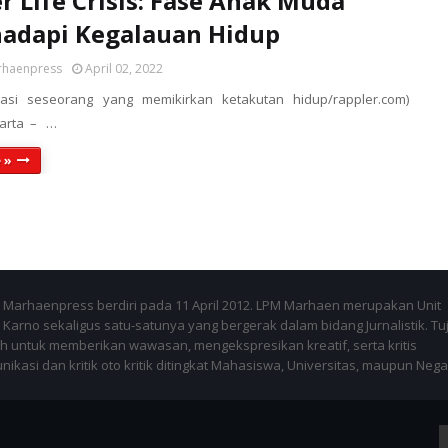
r Life Crisis: Fase Anak Muda
adapi Kegalauan Hidup
rhaenpress
April 02, 2022
strasi seseorang yang memikirkan ketakutan hidup/rappler.com)
karta – …
 »
Marhaenpress berdiri pada 11 April 2012. LPM Marhaen merupakan Unit
Karno sekaligus satu-satunya yang bergerak dalam bidang Jurnalistik. Tu
 untuk memberikan wawasan, mengekspresikan kreatif, serta kritis
kasi dan kritik oto kritik ditingkat Mahasiswa, Universitas, maupun Nega