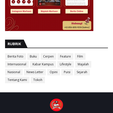
RUBRIK
Berita Foto
Buku
Cerpen
Feature
Film
Internasional
Kabar Kampus
Lifestyle
Majalah
Nasional
News Letter
Opini
Puisi
Sejarah
Tentang Kami
Tokoh