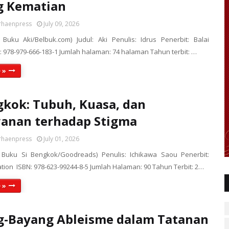
g Kematian
rhaenpress
July 09, 2026
 Buku Aki/Belbuk.com) Judul: Aki Penulis: Idrus Penerbit: Balai
: 978-979-666-183-1 Jumlah halaman: 74 halaman Tahun terbit: …
 »
gkok: Tubuh, Kuasa, dan
anan terhadap Stigma
rhaenpress
July 01, 2026
r Buku Si Bengkok/Goodreads) Penulis: Ichikawa Saou Penerbit:
tion ISBN: 978-623-99244-8-5 Jumlah Halaman: 90 Tahun Terbit: 2…
 »
g-Bayang Ableisme dalam Tatanan