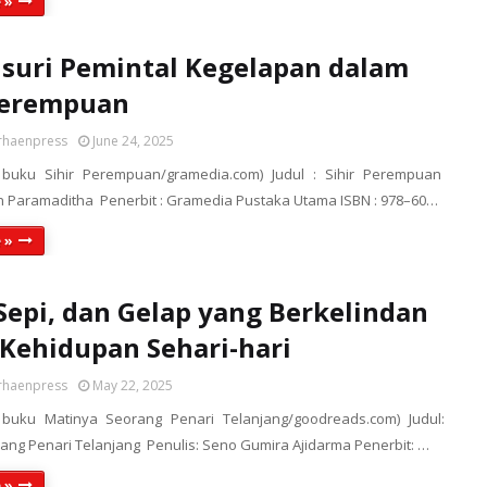
 »
uri Pemintal Kegelapan dalam
Perempuan
rhaenpress
June 24, 2025
r buku Sihir Perempuan/gramedia.com) Judul : Sihir Perempuan
tan Paramaditha Penerbit : Gramedia Pustaka Utama ISBN : 978–60…
 »
Sepi, dan Gelap yang Berkelindan
Kehidupan Sehari-hari
rhaenpress
May 22, 2025
r buku Matinya Seorang Penari Telanjang/goodreads.com) Judul:
ang Penari Telanjang Penulis: Seno Gumira Ajidarma Penerbit: …
 »