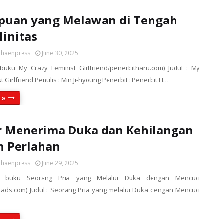
puan yang Melawan di Tengah
initas
rhaenpress
June 30, 2025
 buku My Crazy Feminist Girlfriend/penerbitharu.com) Judul : My
t Girlfriend Penulis : Min Ji-hyoung Penerbit : Penerbit H…
 »
r Menerima Duka dan Kehilangan
n Perlahan
rhaenpress
June 29, 2025
er buku Seorang Pria yang Melalui Duka dengan Mencuci
eads.com) Judul : Seorang Pria yang melalui Duka dengan Mencuci