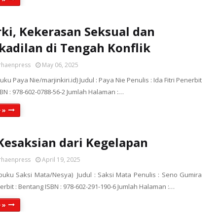
rki, Kekerasan Seksual dan
kadilan di Tengah Konflik
rhaenpress
May 06, 2025
uku Paya Nie/marjinkiri.id) Judul : Paya Nie Penulis : Ida Fitri Penerbit
 ISBN : 978-602-0788-56-2 Jumlah Halaman :…
 »
Kesaksian dari Kegelapan
rhaenpress
April 19, 2025
 buku Saksi Mata/Nesya) Judul : Saksi Mata Penulis : Seno Gumira
rbit : Bentang ISBN : 978-602-291-190-6 Jumlah Halaman :…
 »