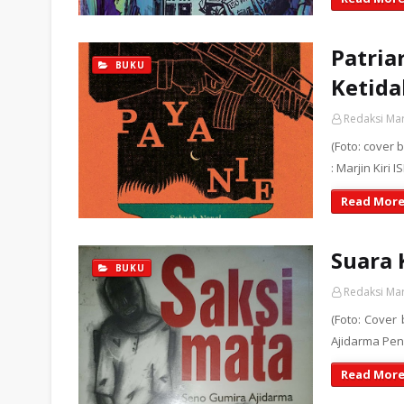
Patria
BUKU
Ketida
Redaksi Ma
(Foto: cover b
: Marjin Kiri
Read More
Suara 
BUKU
Redaksi Ma
(Foto: Cover
Ajidarma Pene
Read More