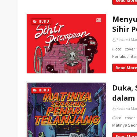
Read More
Menyus
BUKU
Sihir 
Redaksi Ma
(Foto: cove
Penulis : In
Read More
Duka, 
BUKU
dalam 
Redaksi Ma
(Foto: cove
Matinya Seor
Read More