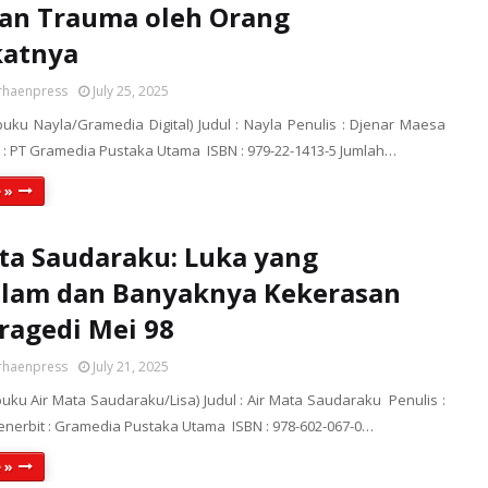
an Trauma oleh Orang
katnya
rhaenpress
July 25, 2025
 buku Nayla/Gramedia Digital) Judul : Nayla Penulis : Djenar Maesa
 : PT Gramedia Pustaka Utama ISBN : 979-22-1413-5 Jumlah…
 »
ta Saudaraku: Luka yang
lam dan Banyaknya Kekerasan
ragedi Mei 98
rhaenpress
July 21, 2025
buku Air Mata Saudaraku/Lisa) Judul : Air Mata Saudaraku Penulis :
enerbit : Gramedia Pustaka Utama ISBN : 978-602-067-0…
 »