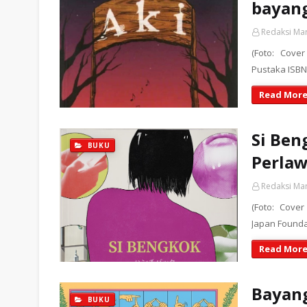
bayan
Redaksi Ma
(Foto: Cover
Pustaka ISBN
Read More
Si Ben
BUKU
Perlaw
Redaksi Ma
(Foto: Cove
Japan Founda
Read More
Bayan
BUKU