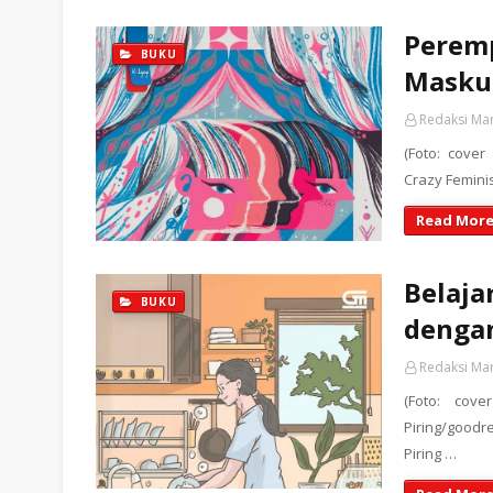
Perem
BUKU
Maskul
Redaksi Ma
(Foto: cover
Crazy Feminis
Read More
Belaja
BUKU
denga
Redaksi Ma
(Foto: cov
Piring/goodr
Piring …