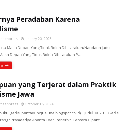
rnya Peradaban Karena
lisme
rhaenpress
January 20, 2025
 buku Masa Depan Yang Tidak Boleh Dibicarakan/Nandana Judul
pan Yang Tidak Boleh Dibicarakan P…
 »
uan yang Terjerat dalam Praktik
isme Jawa
rhaenpress
October 16, 2024
 buku gadis pantai/uniquejune.blogspot.co.id) Judul Buku : Gadis
rang : Pramoedya Ananta Toer Penerbit : Lentera Dipant…