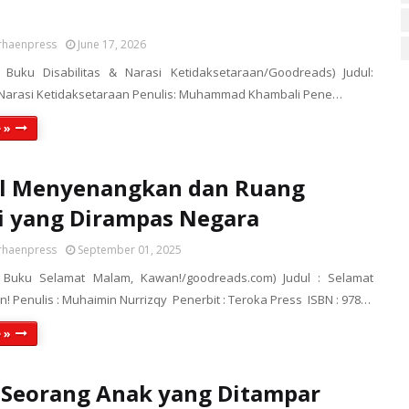
rhaenpress
June 17, 2026
r Buku Disabilitas & Narasi Ketidaksetaraan/Goodreads) Judul:
& Narasi Ketidaksetaraan Penulis: Muhammad Khambali Pene…
 »
al Menyenangkan dan Ruang
i yang Dirampas Negara
rhaenpress
September 01, 2025
r Buku Selamat Malam, Kawan!/goodreads.com) Judul : Selamat
! Penulis : Muhaimin Nurrizqy Penerbit : Teroka Press ISBN : 978…
 »
 Seorang Anak yang Ditampar