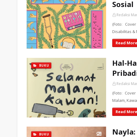
Sosial
Redaksi Ma
(Foto: Cove
Disabilitas 
Read More
Hal-H
BUKU
Pribad
Redaksi Ma
(Foto: Cove
Malam, Kawan
Read More
Nayla:
BUKU