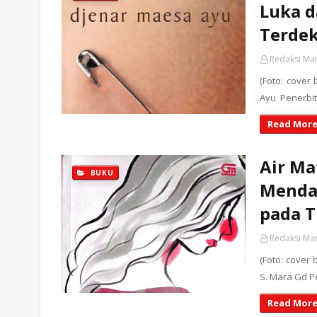
Luka d
Terde
Redaksi Ma
(Foto: cover
Ayu Penerbit
Read More
Air Ma
BUKU
Menda
pada T
Redaksi Ma
(Foto: cover 
S. Mara Gd P
Read More