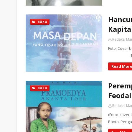
Hancu
BUKU
Kapita
Redaksi Ma
Foto: Cover
: Masa De
Read More
Peremp
BUKU
Feodal
Redaksi Ma
(Foto: cover
Pantai Penga