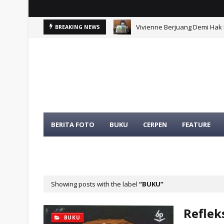
Vivienne Berjuang Demi Hak 
BREAKING NEWS
Chainsaw Man Reze Arc: Ke
BERITA FOTO
BUKU
CERPEN
FEATURE
TENTANG KAMI
TOKOH
Showing posts with the label
BUKU
Reflek
BUKU