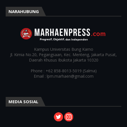
NARAHUBUNG
Kampus
Universitas Bung Karno
Jl. Kimia No.20, Pegangsaan, Kec. Menteng, Jakarta Pusat,
Daerah Khusus Ibukota Jakarta 10320
Phone : +62 858-8013-5019 (Salma)
Email : lpm.marhaen@gmail.com
MEDIA SOSIAL