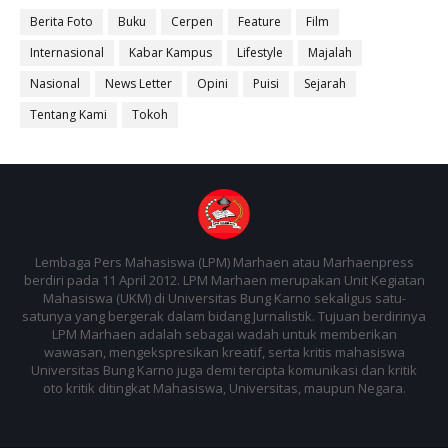
Berita Foto
Buku
Cerpen
Feature
Film
Internasional
Kabar Kampus
Lifestyle
Majalah
Nasional
News Letter
Opini
Puisi
Sejarah
Tentang Kami
Tokoh
Lembaga Pers Mahasiswa (LPM) Marhaen atau Marhaenpress
berdiri pada 11 April 2012. LPM Marhaen merupakan Unit Kegiatan
Mahasiswa (UKM) di Universitas Bung Karno sekaligus satu-
satunya yang bergerak dalam bidang Jurnalistik. Tujuan berdirinya
LPM Marhaen adalah sebagai wadah untuk memberikan
wawasan, mengekspresikan kreatif, serta kritis mahasiswa
Universitas Bung Karno juga demi tercipta komunikasi dan kritik
oto kritik ditingkat Mahasiswa, Universitas, maupun Negara.