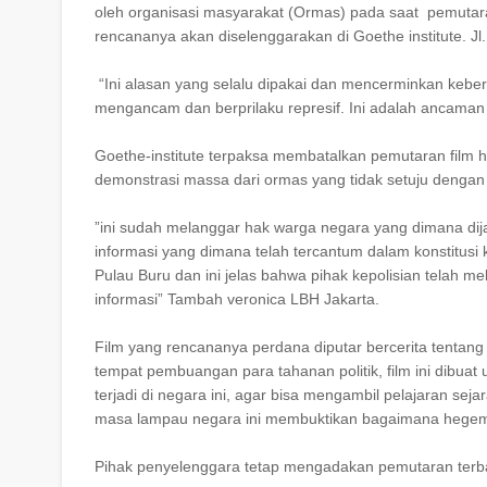
oleh organisasi masyarakat (Ormas) pada saat pemuta
rencananya akan diselenggarakan di Goethe institute. Jl
“Ini alasan yang selalu dipakai dan mencerminkan kebe
mengancam dan berprilaku represif. Ini adalah ancaman
Goethe-institute terpaksa membatalkan pemutaran film har
demonstrasi massa dari ormas yang tidak setuju dengan 
”ini sudah melanggar hak warga negara yang dimana di
informasi yang dimana telah tercantum dalam konstitusi ki
Pulau Buru dan ini jelas bahwa pihak kepolisian telah 
informasi” Tambah veronica LBH Jakarta.
Film yang rencananya perdana diputar bercerita tentan
tempat pembuangan para tahanan politik, film ini dibu
terjadi di negara ini, agar bisa mengambil pelajaran sej
masa lampau negara ini membuktikan bagaimana hegemo
Pihak penyelenggara tetap mengadakan pemutaran terb