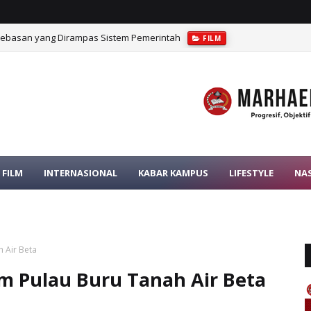
bebasan yang Dirampas Sistem Pemerintah
FILM
rat dalam Pengawasan Pajak
OPINI
FILM
INTERNASIONAL
KABAR KAMPUS
LIFESTYLE
NA
 Air Beta
m Pulau Buru Tanah Air Beta