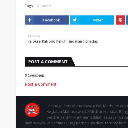
Tags:
Nasional
Facebook
Twitter
OLDER
Relokasi Kalijodo Penuh Tindakan Intimidasi
POST A COMMENT
0 Comments
Post a Comment
Lembaga Pers Mahasiswa (LPM) Marhaen atau 
Kegiatan Mahasiswa (UKM) di Universitas Bung 
berdirinya LPM Marhaen adalah sebagai wadah
mahasiswa Universitas Bung Karno juga demi tercipta komuni