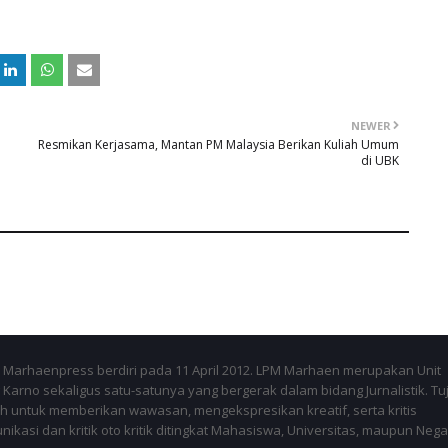
NEWER
Resmikan Kerjasama, Mantan PM Malaysia Berikan Kuliah Umum
di UBK
Marhaenpress berdiri pada 11 April 2012. LPM Marhaen merupakan Unit
Karno sekaligus satu-satunya yang bergerak dalam bidang Jurnalistik. Tu
 untuk memberikan wawasan, mengekspresikan kreatif, serta kritis
kasi dan kritik oto kritik ditingkat Mahasiswa, Universitas, maupun Nega