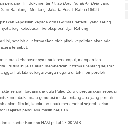
ran perdana film dokumenter
Pulau Buru Tanah Air Beta
yang
. Sam Ratulangi ,Menteng, Jakarta Pusat. Rabu (16/03)
rpihakan kepolisian kepada ormas-ormas tertentu yang sering
 nyata bagi kebebasan berekspresi” Ujar Rahung
i ini, setelah di informasikan oleh pihak kepolisian akan ada
acara tersebut.
jamin atas kebebasannya untuk berkumpul, memperoleh
ta , di film ini jelas akan memberikan informasi tentang sejarah
melanggar hak kita sebagai warga negara untuk memperoleh
g fakta sejarah bagaimana dulu Pulau Buru dipergunakan sebagai
at untuk membuka mata generasi muda tentang apa yang pernah
arah dalam film ini, ketakutan untuk mengetahui sejarah kelam
ni sejarah penguasa masih berjalan.
atas di kantor Komnas HAM pukul 17.00.WIB.