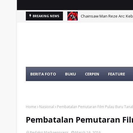
Chainsaw Man Reze Arc: Ke
BREAKING NEWS
Problematika Pelibatan Apa
BERITA FOTO
BUKU
CERPEN
FEATURE
TENTANG KAMI
TOKOH
Home
Nasional
Pembatalan Pemutaran Film Pulau Buru Tanah
Pembatalan Pemutaran Fil
Redaksi Marhaenpress
March 16, 2016