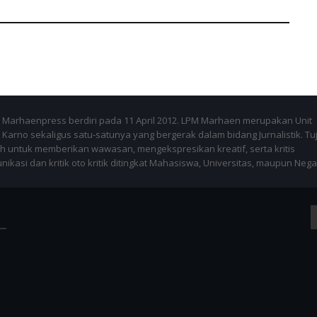
Marhaenpress berdiri pada 11 April 2012. LPM Marhaen merupakan Unit
Karno sekaligus satu-satunya yang bergerak dalam bidang Jurnalistik. Tu
 untuk memberikan wawasan, mengekspresikan kreatif, serta kritis
kasi dan kritik oto kritik ditingkat Mahasiswa, Universitas, maupun Nega