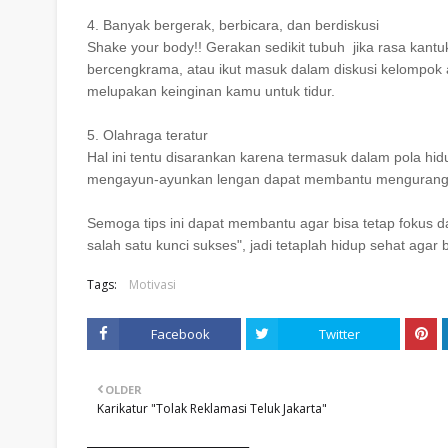
4. Banyak bergerak, berbicara, dan berdiskusi
Shake your body!! Gerakan sedikit tubuh jika rasa kant
bercengkrama, atau ikut masuk dalam diskusi kelompok 
melupakan keinginan kamu untuk tidur.
5. Olahraga teratur
Hal ini tentu disarankan karena termasuk dalam pola hidup
mengayun-ayunkan lengan dapat membantu mengurangi s
Semoga tips ini dapat membantu agar bisa tetap fokus da
salah satu kunci sukses", jadi tetaplah hidup sehat agar b
Tags:
Motivasi
Facebook
Twitter
OLDER
Karikatur "Tolak Reklamasi Teluk Jakarta"