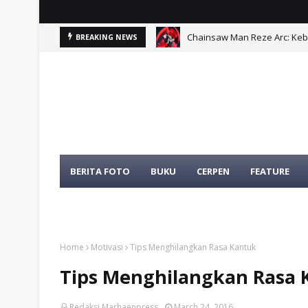
Chainsaw Man Reze Arc: Ke
BREAKING NEWS
Problematika Pelibatan Apa
BERITA FOTO
BUKU
CERPEN
FEATURE
TENTANG KAMI
TOKOH
Home
Motivasi
Tips Menghilangkan Rasa Kantuk
Tips Menghilangkan Rasa 
Redaksi Marhaenpress
March 24, 2016