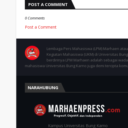
POST A COMMENT
0 Comments
Post a Comment
Lembaga Pers Mahasiswa (LPM) Marhaen atau 
Kegiatan Mahasiswa (UKM) di Universitas Bung 
berdirinya LPM Marhaen adalah sebagai wadah
mahasiswa Universitas Bung Karno juga demi tercipta komuni
NARAHUBUNG
Kampus
Universitas Bung Karno