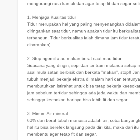
mengurangi rasa kantuk dan agar tetap fit dan segar seti
1. Menjaga Kualitas tidur
Tidur merupakan hal yang paling menyenangkan didalam hid
diringankan saat tidur, namun apakah tidur itu berkualitas
terbangun. Tidur berkualitas ialah dimana jam tidur teratu
disarankan)
2. Stop ngemil atau makan berat saat mau tidur
Suasana yang dingin, sepi dan tentram melanda setiap ma
asal mula setan berbisik dan berkata "makan", stop!! J
tubuh menjadi bekerja ekstra di malam hari dan tentunya
membutuhkan istirahat untuk bisa tetap bekerja keesokan
jam sebelum tertidur sehingga ada jeda waktu dan memb
sehingga keesokan harinya bisa lebih fit dan segar.
3. Minum Air mineral
60% dari berat tubuh manusia adalah air, coba banyangk
hal itu bisa berefek langsung pada diri kita, maka dari i
membantu agar tetap fit dan segar.