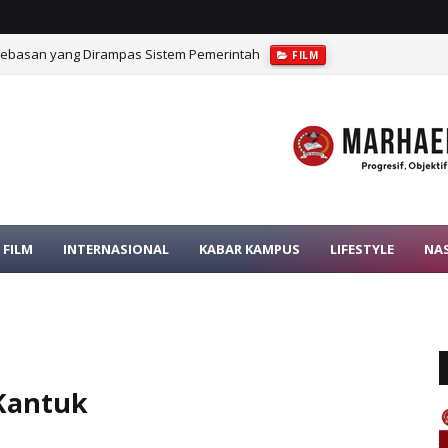
bebasan yang Dirampas Sistem Pemerintah
FILM
rat dalam Pengawasan Pajak
OPINI
FILM
INTERNASIONAL
KABAR KAMPUS
LIFESTYLE
NA
Kantuk