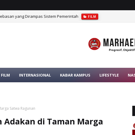
bebasan yang Dirampas Sistem Pemerintah
FILM
rat dalam Pengawasan Pajak
OPINI
FILM
INTERNASIONAL
KABAR KAMPUS
LIFESTYLE
NA
Marga Satwa Ragunan
n Adakan di Taman Marga