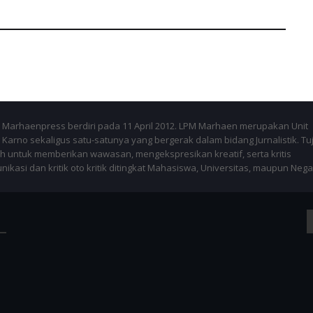
Marhaenpress berdiri pada 11 April 2012. LPM Marhaen merupakan Unit
Karno sekaligus satu-satunya yang bergerak dalam bidang Jurnalistik. Tu
 untuk memberikan wawasan, mengekspresikan kreatif, serta kritis
kasi dan kritik oto kritik ditingkat Mahasiswa, Universitas, maupun Nega