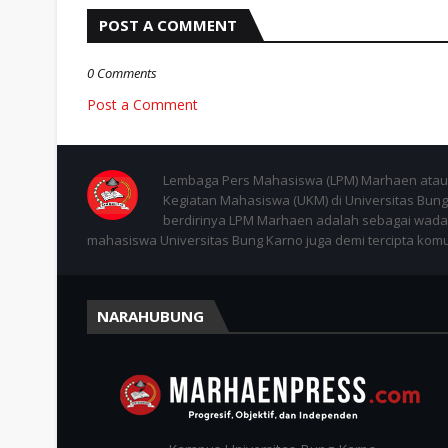
POST A COMMENT
0 Comments
Post a Comment
Lembaga Pers Mahasiswa (LPM) Marhaen atau 
Kegiatan Mahasiswa (UKM) di Universitas Bung 
berdirinya LPM Marhaen adalah sebagai wadah
mahasiswa Universitas Bung Karno juga demi tercipta komuni
NARAHUBUNG