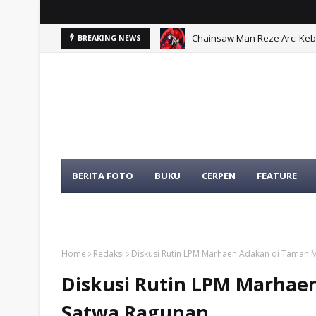
Chainsaw Man Reze Arc: Ke
BREAKING NEWS
Problematika Pelibatan Apa
BERITA FOTO
BUKU
CERPEN
FEATURE
TENTANG KAMI
TOKOH
Home
Redaksi
Diskusi Rutin LPM Marhaen Adakan di Taman 
Diskusi Rutin LPM Marhae
Satwa Ragunan