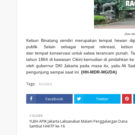
(foto o
Kebun Binatang sendiri merupakan
tempat hewan
dip
publik. Selain sebagai tempat rekreasi, kebun
dan tempat konservasi untuk satwa terancam punah.
tahun 1864 di kawasan Cikini kemudian di pindahkan k
oleh gubernur DKI Jakarta pada masa itu, yaitu Ali Sa
pengunjung sampai saat ini.
(HH-MDR-MG/DA)
Tags:
Redaksi
Facebook
Twitter
OLDER
YLBH APIK Jakarta Laksanakan Malam Penggalangan Dana
Sambut HAKTP ke-16