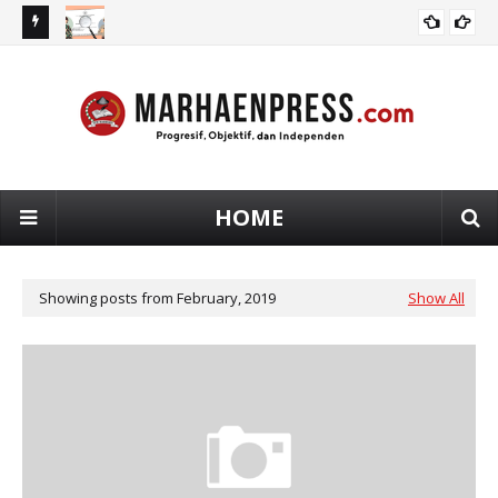
s Sistem
Problematika Pelibatan Aparat dalam Pengawasan Pajak
Ma
OPINI
Pe
HOME
Showing posts from February, 2019
Show All