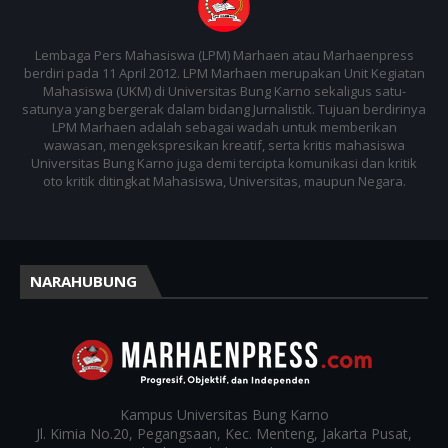
Lembaga Pers Mahasiswa (LPM) Marhaen atau Marhaenpress
berdiri pada 11 April 2012. LPM Marhaen merupakan Unit Kegiatan
Mahasiswa (UKM) di Universitas Bung Karno sekaligus satu-
satunya yang bergerak dalam bidang Jurnalistik. Tujuan berdirinya
LPM Marhaen adalah sebagai wadah untuk memberikan
wawasan, mengekspresikan kreatif, serta kritis mahasiswa
Universitas Bung Karno juga demi tercipta komunikasi dan kritik
oto kritik ditingkat Mahasiswa, Universitas, maupun Negara.
NARAHUBUNG
Kampus
Universitas Bung Karno
Jl. Kimia No.20, Pegangsaan, Kec. Menteng, Jakarta Pusat,