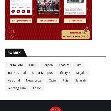
RUBRIK
Berita Foto
Buku
Cerpen
Feature
Film
Internasional
Kabar Kampus
Lifestyle
Majalah
Nasional
News Letter
Opini
Puisi
Sejarah
Tentang Kami
Tokoh