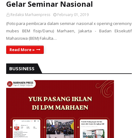
Gelar Seminar Nasional
Redaksi Marhaenpress
February 01, 2019
(Foto:para pembicara dalam seminar nasional x opening ceremony
mubes BEM fisip/Danu) Marhaen, Jakarta - Badan Eksekutif
Mahasiswa (BEM) Fakulta…
Read More »
BUSSINESS