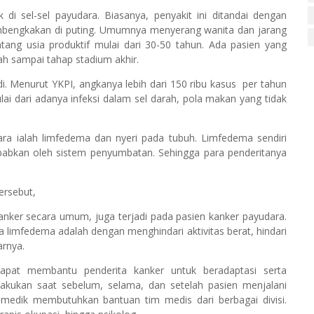
di sel-sel payudara. Biasanya, penyakit ini ditandai dengan
pembengkakan di puting. Umumnya menyerang wanita dan jarang
entang usia produktif mulai dari 30-50 tahun. Ada pasien yang
ah sampai tahap stadium akhir.
i. Menurut YKPI, angkanya lebih dari 150 ribu kasus
per tahun
 dari adanya infeksi dalam sel darah, pola makan yang tidak
ra ialah limfedema dan nyeri pada tubuh. Limfedema sendiri
babkan oleh sistem penyumbatan. Sehingga para penderitanya
ersebut,
kanker secara umum, juga terjadi pada pasien kanker payudara.
a limfedema adalah dengan menghindari aktivitas berat, hindari
arnya.
 dapat membantu penderita kanker untuk beradaptasi serta
lakukan saat sebelum, selama, dan setelah pasien menjalani
 medik membutuhkan bantuan tim medis dari berbagai divisi.