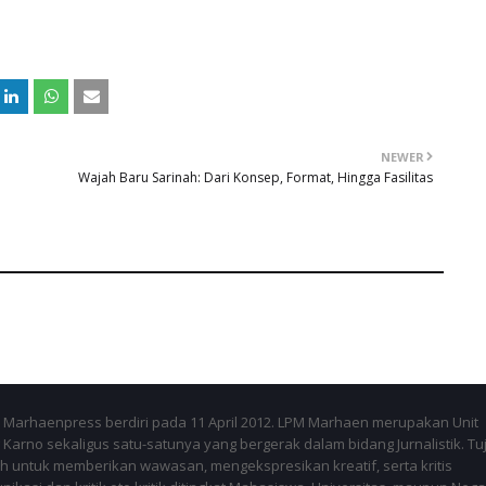
NEWER
Wajah Baru Sarinah: Dari Konsep, Format, Hingga Fasilitas
Marhaenpress berdiri pada 11 April 2012. LPM Marhaen merupakan Unit
Karno sekaligus satu-satunya yang bergerak dalam bidang Jurnalistik. Tu
 untuk memberikan wawasan, mengekspresikan kreatif, serta kritis