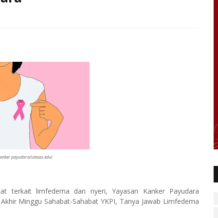
 kanker payudara/utexas.edu)
t terkait limfedema dan nyeri, Yayasan Kanker Payudara
n Akhir Minggu Sahabat-Sahabat YKPI, Tanya Jawab Limfedema