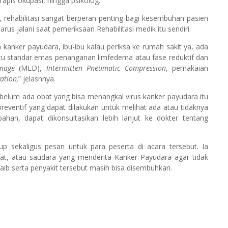
erapis okupasi, hingga psikolog.
, rehabilitasi sangat berperan penting bagi kesembuhan pasien
us jalani saat pemeriksaan Rehabilitasi medik itu sendiri.
 kanker payudara, ibu-ibu kalau periksa ke rumah sakit ya, ada
tu standar emas penanganan limfedema atau fase reduktif dan
inage
(MLD),
Intermitten Pneumatic Compression
, pemakaian
ation,
” jelasnnya.
belum ada obat yang bisa menangkal virus kanker payudara itu
reventif yang dapat dilakukan untuk melihat ada atau tidaknya
ahan, dapat dikonsultasikan lebih lanjut ke dokter tentang
p sekaligus pesan untuk para peserta di acara tersebut. Ia
at, atau saudara yang menderita Kanker Payudara agar tidak
aib serta penyakit tersebut masih bisa disembuhkan.