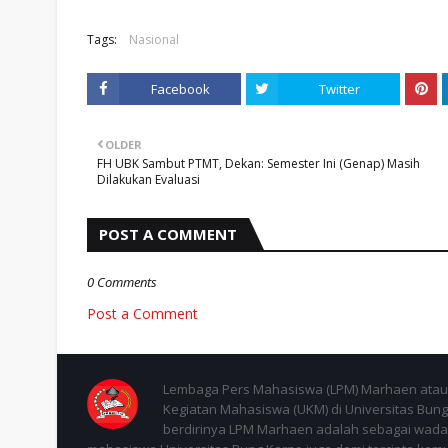
Tags:
Nasional
Facebook
Twitter
OLDER
FH UBK Sambut PTMT, Dekan: Semester Ini (Genap) Masih
Dilakukan Evaluasi
POST A COMMENT
0 Comments
Post a Comment
Lembaga Pers Mahasiswa (LPM) Marhaen atau 
Kegiatan Mahasiswa (UKM) di Universitas Bung 
berdirinya LPM Marhaen adalah sebagai wadah