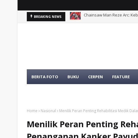
Chainsaw Man Reze Arc: Ke
Problematika Pelibatan Apa
BREAKING NEWS
BERITA FOTO
BUKU
CERPEN
FEATURE
TENTANG KAMI
TOKOH
Home
Nasional
Menilik Peran Penting Rehabilitasi Medik D
Menilik Peran Penting Reh
Penanganan Kanker Payud