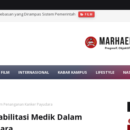
bebasan yang Dirampas Sistem Pemerintah
FILM
rat dalam Pengawasan Pajak
OPINI
FILM
INTERNASIONAL
KABAR KAMPUS
LIFESTYLE
NA
alam Penanganan Kanker Payudara
abilitasi Medik Dalam
ara