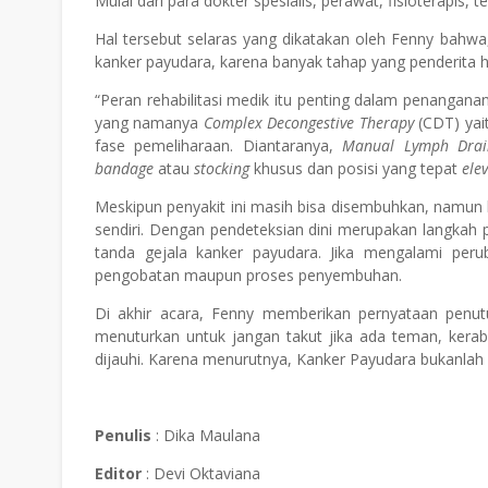
Mulai dari para dokter spesialis, perawat, fisioterapis, t
Hal tersebut selaras yang dikatakan oleh Fenny bahwa
kanker payudara, karena banyak tahap yang penderita har
“Peran rehabilitasi medik itu penting dalam penanganan
yang namanya
Complex Decongestive Therapy
(CDT) yai
fase pemeliharaan. Diantaranya,
Manual Lymph Dra
bandage
atau
stocking
khusus dan posisi yang tepat
elev
Meskipun penyakit ini masih bisa disembuhkan, namun 
sendiri. Dengan pendeteksian dini merupakan langkah p
tanda gejala kanker payudara. Jika mengalami perub
pengobatan maupun proses penyembuhan.
Di akhir acara, Fenny memberikan pernyataan penutu
menuturkan untuk jangan takut jika ada teman, kerab
dijauhi. Karena menurutnya, Kanker Payudara bukanlah 
Penulis
: Dika Maulana
Editor
: Devi Oktaviana