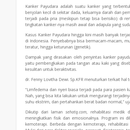
Kanker Payudara adalah suatu kanker yang terbentuk 
benjolan kecil di sekitar dada, keluarnya darah dan 
terjadi pada pria (meskipun tetap bisa berisiko) di r
tingkatan kanker-nya masih awal dan adapula yang sud
Kasus Kanker Payudara hingga kini masih banyak terjad
di Indonesia. Penyebabnya bisa bermacam-macam, mulai
teratur, hingga keturunan (genetik).
Dampak yang dirasakan oleh penyintas kanker payuda
yaitu pembengkakan pada tangan atau kaki yang dise
kesulitan untuk beraktivitas.
dr. Fenny Lovitha Dewi. Sp.KFR menuturkan terkait hal t
“Limfedema dan nyeri biasa terjadi pada para pasien 
Nah, yang bisa kita lakukan untuk mengurangi terjadiny
suhu ekstrim, dan pertahankan berat badan normal,” uj
Dikutip dari laman
sehatq.com
, rehabilitasi medik
meningkatkan fisik dan emosionalnya. Program ini di
kemoterapi.
Berbeda dengan kemoterapi, rehabilitasi