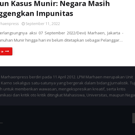
un Kasus Munir: Negara Masih
ggengkan Impunitas
rhaenpress
September 11, 2022
berlangsungnya aksi 07 September 2022/Devi) Marhaen, Jakarta -
uhan Munir hingga hari ini belum ditetapkan sebagai Pelanggar…
 »
Marhaenpress berdiri pada 11 April 2012. LPM Marhaen merupakan Unit
Karno sekaligus satu-satunya yang bergerak dalam bidang Jurnalistik. Tu
 untuk memberikan wawasan, mengekspresikan kreatif, serta kritis
kasi dan kritik oto kritik ditingkat Mahasiswa, Universitas, maupun Nega