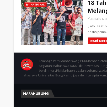
18 Tah
NASIONAL
Melan
Redaksi Ma
(Foto: saat 
Kasus pembun
Read More
Lembaga Pers Mahasiswa (LPM) Marhaen atau 
Kegiatan Mahasiswa (UKM) di Universitas Bung 
berdirinya LPM Marhaen adalah sebagai wadah
mahasiswa Universitas Bung Karno juga demi tercipta komuni
NARAHUBUNG