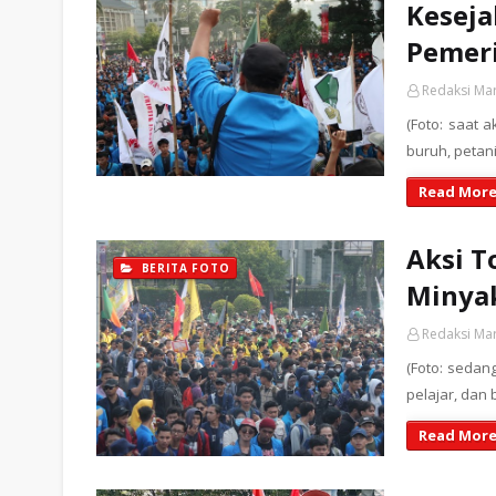
Keseja
Pemer
Redaksi Ma
(Foto: saat 
buruh, petan
Read More
Aksi T
BERITA FOTO
Minya
Redaksi Ma
(Foto: sedan
pelajar, dan
Read More