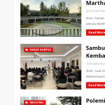
Martha
Redaksi Ma
(Foto: Taman 
Literasi Mart
Read More
Sambu
KABAR KAMPUS
Kembal
Redaksi Ma
(Foto: saat 
Mahasiswa Kr
Read More
Polemi
NASIONAL