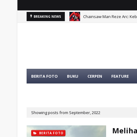
Chainsaw Man Reze Arc: Ke
BREAKING NEWS
BERITA FOTO
BUKU
CERPEN
FEATURE
TENTANG KAMI
TOKOH
Showing posts from September, 2022
Meliha
BERITA FOTO