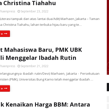
 Christina Tiahahu
rhaenpress
September 23, 2022
Literasi tampak dari atas lantai dua/Adit) Marhaen, Jakarta – Taman
ha Christina Tiahahu, lahan terbuka hijau baru yang te…
 »
t Mahasiswa Baru, PMK UBK
i Menggelar Ibadah Rutin
rhaenpress
September 21, 2022
berlangsungnya ibadah rutin/Devi) Marhaen, Jakarta - Persekutuan
isten (PMK), Universitas Bung Karno telah menggelar ibadah …
 »
k Kenaikan Harga BBM: Antara