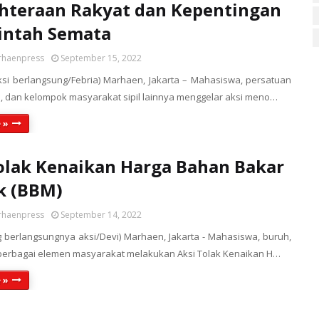
hteraan Rakyat dan Kepentingan
intah Semata
rhaenpress
September 15, 2022
aksi berlangsung/Febria) Marhaen, Jakarta – Mahasiswa, persatuan
i, dan kelompok masyarakat sipil lainnya menggelar aksi meno…
 »
olak Kenaikan Harga Bahan Bakar
k (BBM)
rhaenpress
September 14, 2022
g berlangsungnya aksi/Devi) Marhaen, Jakarta - Mahasiswa, buruh,
 berbagai elemen masyarakat melakukan Aksi Tolak Kenaikan H…
 »