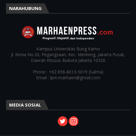
NARAHUBUNG
Kampus
Universitas Bung Karno
Jl. Kimia No.20, Pegangsaan, Kec. Menteng, Jakarta Pusat,
Daerah Khusus Ibukota Jakarta 10320
Phone : +62 858-8013-5019 (Salma)
Email : lpm.marhaen@gmail.com
MEDIA SOSIAL