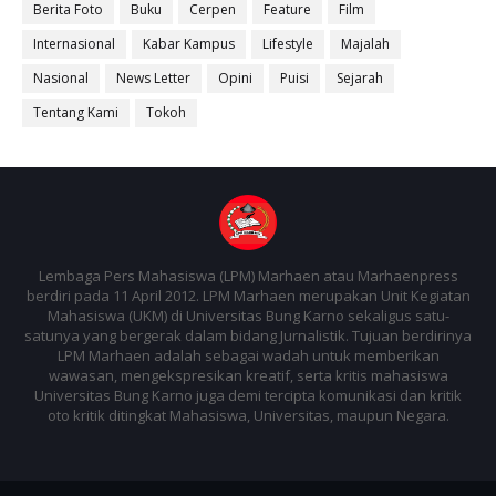
Berita Foto
Buku
Cerpen
Feature
Film
Internasional
Kabar Kampus
Lifestyle
Majalah
Nasional
News Letter
Opini
Puisi
Sejarah
Tentang Kami
Tokoh
Lembaga Pers Mahasiswa (LPM) Marhaen atau Marhaenpress
berdiri pada 11 April 2012. LPM Marhaen merupakan Unit Kegiatan
Mahasiswa (UKM) di Universitas Bung Karno sekaligus satu-
satunya yang bergerak dalam bidang Jurnalistik. Tujuan berdirinya
LPM Marhaen adalah sebagai wadah untuk memberikan
wawasan, mengekspresikan kreatif, serta kritis mahasiswa
Universitas Bung Karno juga demi tercipta komunikasi dan kritik
oto kritik ditingkat Mahasiswa, Universitas, maupun Negara.