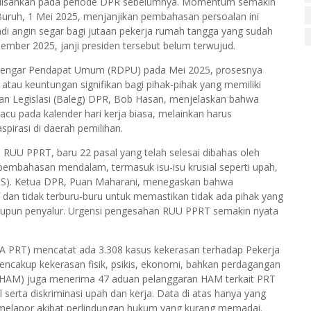
 disahkan pada periode DPR sebelumnya. Momentum semakin
uruh, 1 Mei 2025, menjanjikan pembahasan persoalan ini
jadi angin segar bagi jutaan pekerja rumah tangga yang sudah
ember 2025, janji presiden tersebut belum terwujud.
Dengar Pendapat Umum (RDPU) pada Mei 2025, prosesnya
tau keuntungan signifikan bagi pihak-pihak yang memiliki
n Legislasi (Baleg) DPR, Bob Hasan, menjelaskan bahwa
acu pada kalender hari kerja biasa, melainkan harus
irasi di daerah pemilihan.
 RUU PPRT, baru 22 pasal yang telah selesai dibahas oleh
 pembahasan mendalam, termasuk isu-isu krusial seperti upah,
BPJS). Ketua DPR, Puan Maharani, menegaskan bahwa
an tidak terburu-buru untuk memastikan tidak ada pihak yang
maupun penyalur. Urgensi pengesahan RUU PPRT semakin nyata
LA PRT) mencatat ada 3.308 kasus kekerasan terhadap Pekerja
cakup kekerasan fisik, psikis, ekonomi, bahkan perdagangan
 HAM) juga menerima 47 aduan pelanggaran HAM terkait PRT
l serta diskriminasi upah dan kerja. Data di atas hanya yang
 melapor akibat perlindungan hukum yang kurang memadai.