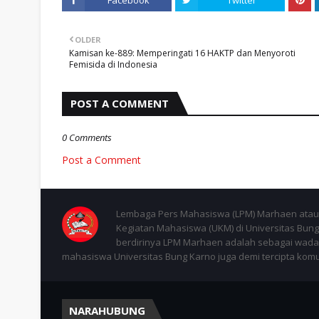
Facebook
Twitter
OLDER
Kamisan ke-889: Memperingati 16 HAKTP dan Menyoroti
Femisida di Indonesia
POST A COMMENT
0 Comments
Post a Comment
Lembaga Pers Mahasiswa (LPM) Marhaen atau 
Kegiatan Mahasiswa (UKM) di Universitas Bung 
berdirinya LPM Marhaen adalah sebagai wadah
mahasiswa Universitas Bung Karno juga demi tercipta komuni
NARAHUBUNG