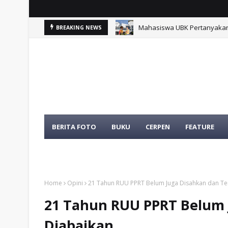
Mahasiswa UBK Pertanyakan 
BREAKING NEWS
BERITA FOTO
BUKU
CERPEN
FEATURE
TENTANG KAMI
TOKOH
Home
Opini
21 Tahun RUU PPRT Belum Juga Disahkan dan Te
21 Tahun RUU PPRT Belum 
Diabaikan