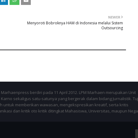
NEWER
Menyoroti Bobroknya HAM di Indonesia melalui Sistem
Outsourcing
Marhaenpress berdiri pada 11 April 2012. LPM Marhaen merupakan Unit
Karno sekaligus satu-satunya yang bergerak dalam bidang Jurnalistik. Tu
 untuk memberikan wawasan, mengekspresikan kreatif, serta kritis
kasi dan kritik oto kritik ditingkat Mahasiswa, Universitas, maupun Nega