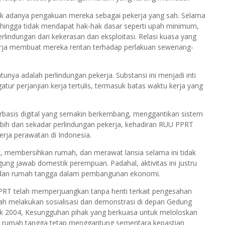
k adanya pengakuan mereka sebagai pekerja yang sah. Selama
 sehingga tidak mendapat hak-hak dasar seperti upah minimum,
perlindungan dari kekerasan dan eksploitasi. Relasi kuasa yang
erja membuat mereka rentan terhadap perlakuan sewenang-
ya adalah perlindungan pekerja. Substansi ini menjadi inti
r perjanjian kerja tertulis, termasuk batas waktu kerja yang
basis digital yang semakin berkembang, menggantikan sistem
bih dari sekadar perlindungan pekerja, kehadiran RUU PPRT
rja perawatan di Indonesia.
 membersihkan rumah, dan merawat lansia selama ini tidak
ung jawab domestik perempuan. Padahal, aktivitas ini justru
du dan rumah tangga dalam pembangunan ekonomi.
k PRT telah memperjuangkan tanpa henti terkait pengesahan
elah melakukan sosialisasi dan demonstrasi di depan Gedung
ak 2004, Kesungguhan pihak yang berkuasa untuk meloloskan
rja rumah tangga tetap menggantung sementara kepastian