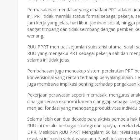
Permasalahan mendasar yang dihadapi PRT adalah tida
ini, PRT tidak memiliki status formal sebagai pekerja,
jam kerja yang jelas, hari libur, jaminan sosial, hingga 
sangat timpang dan tidak seimbang dengan pemberi k
wenang.
RUU PPRT memuat sejumlah substansi utama, salah satun
RUU yang mengakui PRT sebagai pekerja sah dan mengatu
selama ini tidak jelas
Pembahasan juga mencakup sistem perekrutan PRT ber
konvensional yang rentan terhadap penyalahgunaan. Le
juga membawa implikasi penting terhadap pengakuan ke
Pekerjaan perawatan seperti memasak, mengurus anak,
dihargai secara ekonomi karena dianggap sebagai tangg
menjadi fondasi yang menopang produktivitas indivi
Selama lebih dari dua dekade para aktivis pembela ha
RUU ini melalui berbagai strategi dan upaya, mereka t
DPR. Meskipun RUU PPRT Mengalami 66 kali revisi sej
regulasi ini masih sebatas wacana. Nasib jutaan peke