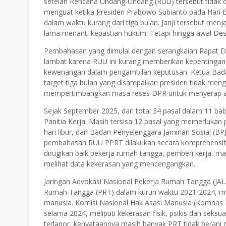
setelah Rencana Undang-Undang (RUU) tersebut tidak
menguat ketika Presiden Prabowo Subianto pada Hari B
dalam waktu kurang dari tiga bulan. Janji tersebut men
lama menanti kepastian hukum. Tetapi hingga awal Des
Pembahasan yang dimulai dengan serangkaian Rapat 
lambat karena RUU ini kurang memberikan kepentingan a
kewenangan dalam pengambilan keputusan. Ketua Bada
target tiga bulan yang disampaikan presiden tidak meng
mempertimbangkan masa reses DPR untuk menyerap asp
Sejak September 2025, dari total 34 pasal dalam 11 bab
Panitia Kerja. Masih tersisa 12 pasal yang memerlukan
hari libur, dan Badan Penyelenggara Jaminan Sosial (
pembahasan RUU PPRT dilakukan secara komprehensif d
dirugikan baik pekerja rumah tangga, pemberi kerja, 
melihat data kekerasan yang mencengangkan.
Jaringan Advokasi Nasional Pekerja Rumah Tangga (JA
Rumah Tangga (PRT) dalam kurun waktu 2021-2024, men
manusia. Komisi Nasional Hak Asasi Manusia (Komnas
selama 2024, meliputi kekerasan fisik, psikis dan seksua
terlapor, kenyataannya masih banyak PRT tidak berani