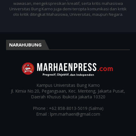
wawasan, mengekspresikan kreatif, serta kritis mahasiswa
Universitas Bung Karno juga demi tercipta komunikasi dan kritik
oto kritik ditingkat Mahasiswa, Universitas, maupun Negara.
NARAHUBUNG
Kampus
Universitas Bung Karno
Jl. Kimia No.20, Pegangsaan, Kec. Menteng, Jakarta Pusat,
Daerah Khusus Ibukota Jakarta 10320
Phone : +62 858-8013-5019 (Salma)
Email : lpm.marhaen@gmail.com