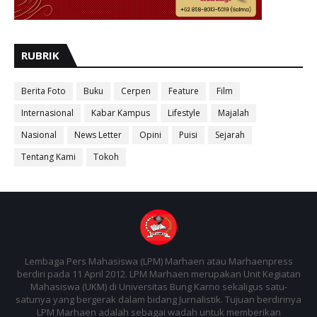
RUBRIK
Berita Foto
Buku
Cerpen
Feature
Film
Internasional
Kabar Kampus
Lifestyle
Majalah
Nasional
News Letter
Opini
Puisi
Sejarah
Tentang Kami
Tokoh
Lembaga Pers Mahasiswa (LPM) Marhaen atau Marhaenpress
berdiri pada 11 April 2012. LPM Marhaen merupakan Unit Kegiatan
Mahasiswa (UKM) di Universitas Bung Karno sekaligus satu-
satunya yang bergerak dalam bidang Jurnalistik. Tujuan berdirinya
LPM Marhaen adalah sebagai wadah untuk memberikan