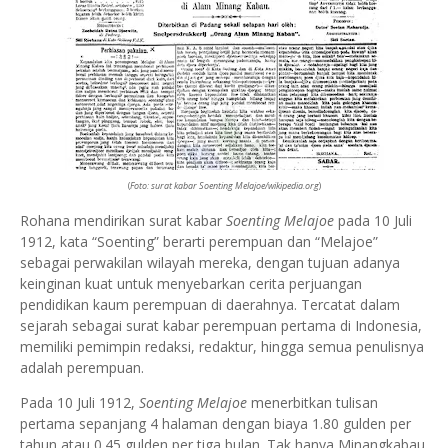
(
Foto: surat kabar Soenting Melajoe/wikipedia.org
)
Rohana mendirikan surat kabar
Soenting Melajoe
pada
10 Juli
1912, kata “Soenting” berarti perempuan dan “Melajoe”
sebagai perwakilan wilayah mereka, dengan tujuan adanya
keinginan kuat untuk menyebarkan cerita perjuangan
pendidikan kaum perempuan di daerahnya. Tercatat dalam
sejarah sebagai surat kabar perempuan pertama di Indonesia,
memiliki pemimpin redaksi, redaktur, hingga semua penulisnya
adalah perempuan.
Pada 10 Juli 1912,
Soenting Melajoe
menerbitkan tulisan
pertama sepanjang 4 halaman dengan biaya 1.80 gulden per
tahun atau 0.45 gulden per tiga bulan. Tak hanya Minangkabau