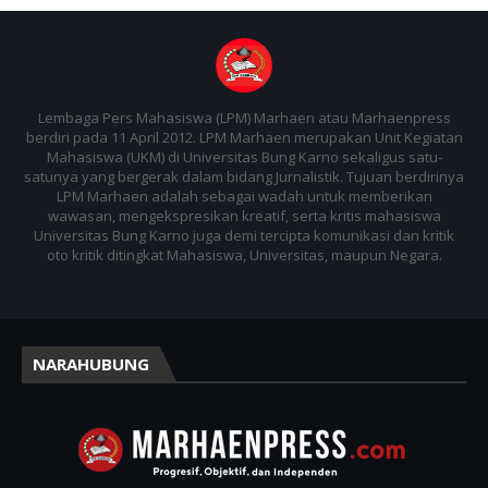
Lembaga Pers Mahasiswa (LPM) Marhaen atau Marhaenpress
berdiri pada 11 April 2012. LPM Marhaen merupakan Unit Kegiatan
Mahasiswa (UKM) di Universitas Bung Karno sekaligus satu-
satunya yang bergerak dalam bidang Jurnalistik. Tujuan berdirinya
LPM Marhaen adalah sebagai wadah untuk memberikan
wawasan, mengekspresikan kreatif, serta kritis mahasiswa
Universitas Bung Karno juga demi tercipta komunikasi dan kritik
oto kritik ditingkat Mahasiswa, Universitas, maupun Negara.
NARAHUBUNG