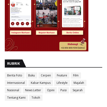
RUBRIK
Berita Foto
Buku
Cerpen
Feature
Film
Internasional
Kabar Kampus
Lifestyle
Majalah
Nasional
News Letter
Opini
Puisi
Sejarah
Tentang Kami
Tokoh