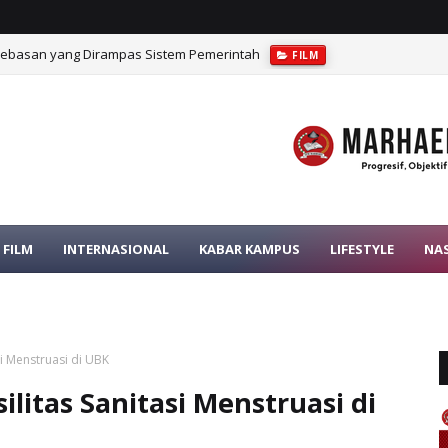
bebasan yang Dirampas Sistem Pemerintah
FILM
rat dalam Pengawasan Pajak
OPINI
FILM
INTERNASIONAL
KABAR KAMPUS
LIFESTYLE
NA
si Menstruasi di UBK
litas Sanitasi Menstruasi di