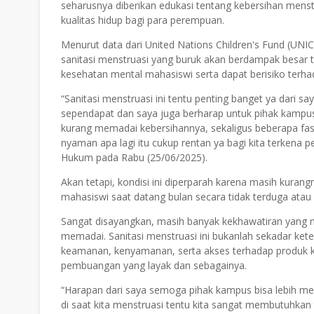
seharusnya diberikan edukasi tentang kebersihan menst
kualitas hidup bagi para perempuan.
Menurut data dari United Nations Children's Fund (UN
sanitasi menstruasi yang buruk akan berdampak besar
kesehatan mental mahasiswi serta dapat berisiko terh
“Sanitasi menstruasi ini tentu penting banget ya dari s
sependapat dan saya juga berharap untuk pihak kampus 
kurang memadai kebersihannya, sekaligus beberapa fasil
nyaman apa lagi itu cukup rentan ya bagi kita terkena p
Hukum pada Rabu (25/06/2025).
Akan tetapi, kondisi ini diperparah karena masih kurang
mahasiswi saat datang bulan secara tidak terduga ata
Sangat disayangkan, masih banyak kekhawatiran yang m
memadai. Sanitasi menstruasi ini bukanlah sekadar ket
keamanan, kenyamanan, serta akses terhadap produk kes
pembuangan yang layak dan sebagainya.
“Harapan dari saya semoga pihak kampus bisa lebih me
di saat kita menstruasi tentu kita sangat membutuhkan t