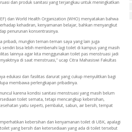
ruasi dan produk sanitasi yang terjangkau untuk meningkatkan
ICEF) dan World Health Organization (WHO) menyatakan bahwa
 terhadap kehadiran, kenyamanan belajar, bahkan menyangkut
adap penurunan konsentrasinya.
aya pribadi, mungkin teman-teman saya yang lain juga
sendiri bisa lebih membenahi lagi toilet di kampus yang masih
itas lainnya agar kita menggunakan toilet pas menstruasi jadi
enyakitnya di saat menstruasi,” ucap Citra Mahasiswi Fakultas
nya edukasi dan fasilitas darurat yang cukup menyulitkan bagi
u lupa membawa perlengkapan pribadinya.
uncul karena kondisi sanitasi menstruasi yang masih belum
ersediaan toilet semata, tetapi mencangkup kebersihan,
ehatan yaitu seperti, pembalut, sabun, air bersih, tempat
mperhatikan kebersihan dan kenyamanan toilet di UBK, apalagi
oilet yang bersih dan ketersediaan yang ada di toilet tersebut