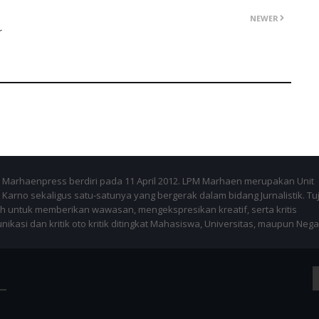
NEWER
r
Marhaenpress berdiri pada 11 April 2012. LPM Marhaen merupakan Unit
Karno sekaligus satu-satunya yang bergerak dalam bidang Jurnalistik. Tu
 untuk memberikan wawasan, mengekspresikan kreatif, serta kritis
kasi dan kritik oto kritik ditingkat Mahasiswa, Universitas, maupun Nega