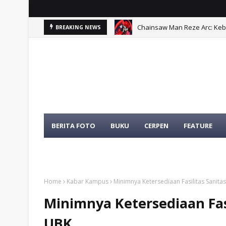
Chainsaw Man Reze Arc: Ke
BREAKING NEWS
Problematika Pelibatan Apa
BERITA FOTO
BUKU
CERPEN
FEATURE
TENTANG KAMI
TOKOH
Home
Kabar Kampus
Minimnya Ketersediaan Fasilitas Sanita
Minimnya Ketersediaan Fasi
UBK