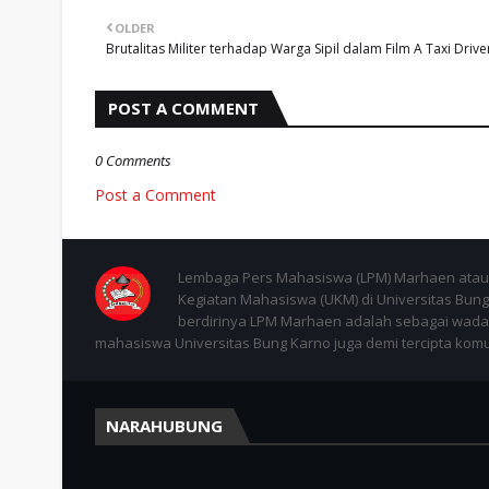
OLDER
Brutalitas Militer terhadap Warga Sipil dalam Film A Taxi Drive
POST A COMMENT
0 Comments
Post a Comment
Lembaga Pers Mahasiswa (LPM) Marhaen atau 
Kegiatan Mahasiswa (UKM) di Universitas Bung 
berdirinya LPM Marhaen adalah sebagai wadah
mahasiswa Universitas Bung Karno juga demi tercipta komuni
NARAHUBUNG