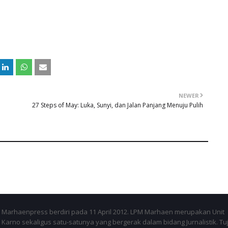
NEWER
27 Steps of May: Luka, Sunyi, dan Jalan Panjang Menuju Pulih
Marhaenpress berdiri pada 11 April 2012. LPM Marhaen merupakan Unit
Karno sekaligus satu-satunya yang bergerak dalam bidang Jurnalistik. Tu