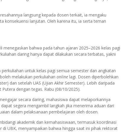
resahannya langsung kepada dosen terkait, ia mengaku
a konsekuensi lanjutan. Oleh karena itu, ia serta teman
eli menegaskan bahwa pada tahun ajaran 2025–2026 kelas pagi
uliahan daring hanya dapat dilakukan secara terbatas, yakni
a perkuliahan untuk kelas pagi semua semester dan angkatan
 boleh melakukan perkuliahan
online
lagi. Dosen diperbolehkan
er) dan setelah UAS (Ujian Akhir Semester). Lebih daripada
rat Putera dengan tegas. Rabu (08/10/2025).
mengajar secara daring, mahasiswa dapat melaporkannya
un dapat segera mengambil langkah jika menerima aduan dari
suaian dalam pelaksanaan pembelajaran oleh dosen.
membidangi akademik dan kemahasiswaan, termasuk koordinasi
 di UBK, menyampaikan bahwa hingga saat ini pihak rektorat