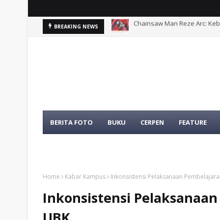
Chainsaw Man Reze Arc: Ke
Problematika Pelibatan Apa
BREAKING NEWS
BERITA FOTO
BUKU
CERPEN
FEATURE
TENTANG KAMI
TOKOH
Home
Kabar Kampus
Inkonsistensi Pelaksanaan Pembelajar
Inkonsistensi Pelaksanaan
UBK