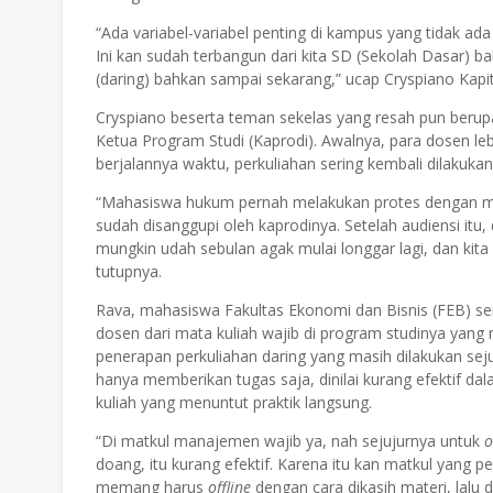
“Ada variabel-variabel penting di kampus yang tidak ada 
Ini kan sudah terbangun dari kita SD (Sekolah Dasar) b
(daring) bahkan sampai sekarang,” ucap Cryspiano Kapi
Cryspiano beserta teman sekelas yang resah pun berup
Ketua Program Studi (Kaprodi). Awalnya, para dosen leb
berjalannya waktu, perkuliahan sering kembali dilakukan
“Mahasiswa hukum pernah melakukan protes dengan mem
sudah disanggupi oleh kaprodinya. Setelah audiensi itu,
mungkin udah sebulan agak mulai longgar lagi, dan kita 
tutupnya.
Rava, mahasiswa Fakultas Ekonomi dan Bisnis (FEB) s
dosen dari mata kuliah wajib di program studinya yan
penerapan perkuliahan daring yang masih dilakukan se
hanya memberikan tugas saja, dinilai kurang efektif 
kuliah yang menuntut praktik langsung.
“Di matkul manajemen wajib ya, nah sejujurnya untuk
o
doang, itu kurang efektif. Karena itu kan matkul yang p
memang harus
offline
dengan cara dikasih materi, lalu