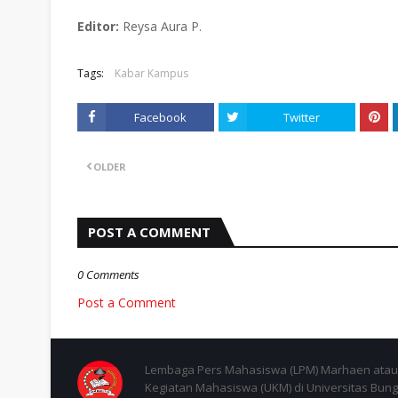
E
ditor:
Reysa Aura P.
Tags:
Kabar Kampus
Facebook
Twitter
OLDER
POST A COMMENT
0 Comments
Post a Comment
Lembaga Pers Mahasiswa (LPM) Marhaen atau 
Kegiatan Mahasiswa (UKM) di Universitas Bung 