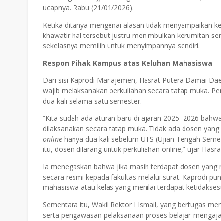
ucapnya. Rabu (21/01/2026).
Ketika ditanya mengenai alasan tidak menyampaikan ke
khawatir hal tersebut justru menimbulkan kerumitan sert
sekelasnya memilih untuk menyimpannya sendiri.
Respon Pihak Kampus atas Keluhan Mahasiswa
Dari sisi Kaprodi Manajemen, Hasrat Putera Damai Da
wajib melaksanakan perkuliahan secara tatap muka. Perk
dua kali selama satu semester.
“Kita sudah ada aturan baru di ajaran 2025–2026 bahw
dilaksanakan secara tatap muka. Tidak ada dosen yang
online
hanya dua kali sebelum UTS (Ujian Tengah Semest
itu, dosen dilarang untuk perkuliahan online,” ujar Has
Ia menegaskan bahwa jika masih terdapat dosen yang 
secara resmi kepada fakultas melalui surat. Kaprodi p
mahasiswa atau kelas yang menilai terdapat ketidakse
Sementara itu, Wakil Rektor I Ismail, yang bertugas 
serta pengawasan pelaksanaan proses belajar-mengajar