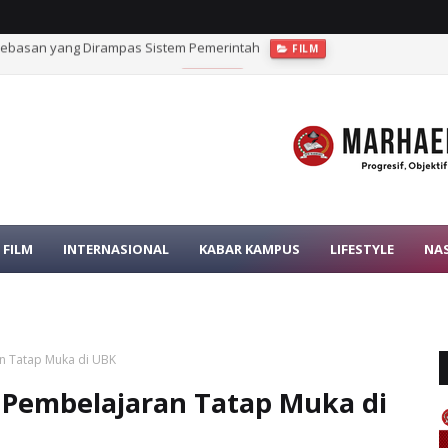
bebasan yang Dirampas Sistem Pemerintah
FILM
rat dalam Pengawasan Pajak
OPINI
FILM
INTERNASIONAL
KABAR KAMPUS
LIFESTYLE
NA
an Tatap Muka di UBK
 Pembelajaran Tatap Muka di