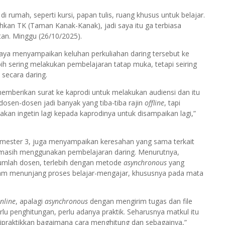
di rumah, seperti kursi, papan tulis, ruang khusus untuk belajar.
ahkan TK (Taman Kanak-Kanak), jadi saya itu ga terbiasa
tan. Minggu (26/10/2025).
aya menyampaikan keluhan perkuliahan daring tersebut ke
ih sering melakukan pembelajaran tatap muka, tetapi seiring
 secara daring.
berikan surat ke kaprodi untuk melakukan audiensi dan itu
 dosen-dosen jadi banyak yang tiba-tiba rajin
offline
, tapi
akan ingetin lagi kepada kaprodinya untuk disampaikan lagi,”
emester 3, juga menyampaikan keresahan yang sama terkait
g masih menggunakan pembelajaran daring. Menurutnya,
jumlah dosen, terlebih dengan metode
asynchronous
yang
dalam menunjang proses belajar-mengajar, khususnya pada mata
nline
, apalagi
asynchronous
dengan mengirim tugas dan file
erlu penghitungan, perlu adanya praktik. Seharusnya matkul itu
 dipraktikkan bagaimana cara menghitung dan sebagainya,”