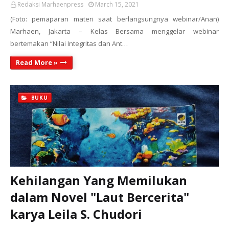
Redaksi Marhaenpress
March 15, 2021
(Foto: pemaparan materi saat berlangsungnya webinar/Anan)
Marhaen, Jakarta – Kelas Bersama menggelar webinar
bertemakan “Nilai Integritas dan Ant…
Read More »
BUKU
Kehilangan Yang Memilukan
dalam Novel "Laut Bercerita"
karya Leila S. Chudori