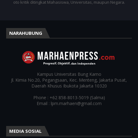
oto kritik ditingkat Mahasiswa, Universitas, maupun Negara.
NARAHUBUNG
Kampus
Universitas Bung Karno
Jl. Kimia No.20, Pegangsaan, Kec. Menteng, Jakarta Pusat,
Daerah Khusus Ibukota Jakarta 10320
Phone : +62 858-8013-5019 (Salma)
Email : lpm.marhaen@gmail.com
MEDIA SOSIAL