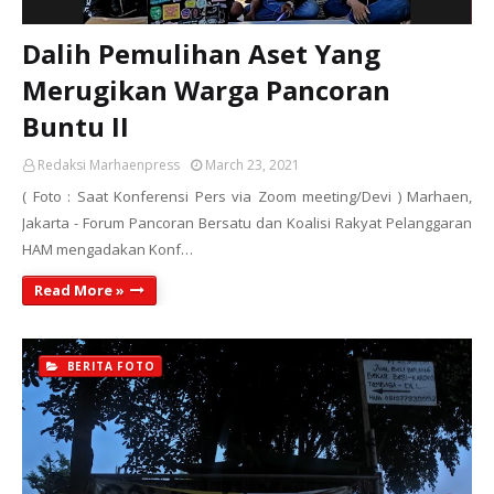
Dalih Pemulihan Aset Yang
Merugikan Warga Pancoran
Buntu II
Redaksi Marhaenpress
March 23, 2021
( Foto : Saat Konferensi Pers via Zoom meeting/Devi ) Marhaen,
Jakarta - Forum Pancoran Bersatu dan Koalisi Rakyat Pelanggaran
HAM mengadakan Konf…
Read More »
BERITA FOTO