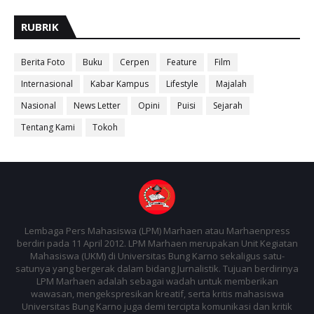
RUBRIK
Berita Foto
Buku
Cerpen
Feature
Film
Internasional
Kabar Kampus
Lifestyle
Majalah
Nasional
News Letter
Opini
Puisi
Sejarah
Tentang Kami
Tokoh
Lembaga Pers Mahasiswa (LPM) Marhaen atau Marhaenpress
berdiri pada 11 April 2012. LPM Marhaen merupakan Unit Kegiatan
Mahasiswa (UKM) di Universitas Bung Karno sekaligus satu-
satunya yang bergerak dalam bidang Jurnalistik. Tujuan berdirinya
LPM Marhaen adalah sebagai wadah untuk memberikan
wawasan, mengekspresikan kreatif, serta kritis mahasiswa
Universitas Bung Karno juga demi tercipta komunikasi dan kritik