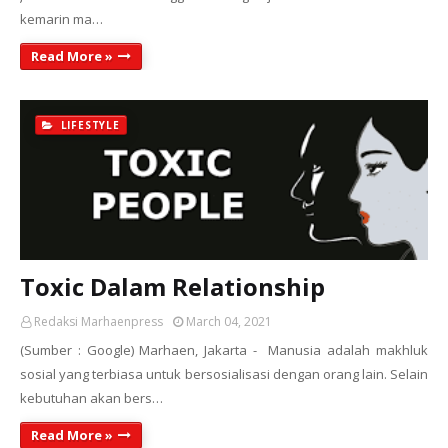
kemarin ma…
Read More »
LIFESTYLE
Toxic Dalam Relationship
Redaksi Marhaenpress
March 04, 2021
(Sumber : Google) Marhaen, Jakarta - Manusia adalah makhluk
sosial yang terbiasa untuk bersosialisasi dengan orang lain. Selain
kebutuhan akan bers…
Read More »