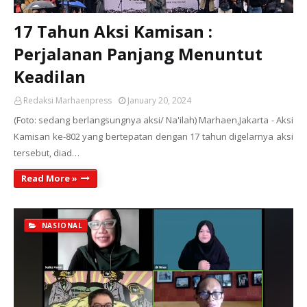
17 Tahun Aksi Kamisan :
Perjalanan Panjang Menuntut
Keadilan
Redaksi Marhaenpress
January 20, 2024
(Foto: sedang berlangsungnya aksi/ Na'ilah) Marhaen,Jakarta - Aksi
Kamisan ke-802 yang bertepatan dengan 17 tahun digelarnya aksi
tersebut, diad…
Read More »
NASIONAL