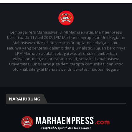
Lembaga Pers Mahasiswa (LPM) Marhaen atau Marhaenpress
berdiri pada 11 April 2012. LPM Marhaen merupakan Unit Kegiatan
Mahasiswa (UKM) di Universitas Bung Karno sekaligus satu-
satunya yang bergerak dalam bidang Jurnalistik. Tujuan berdirinya
LPM Marhaen adalah sebagai wadah untuk memberikan
wawasan, mengekspresikan kreatif, serta kritis mahasiswa
Universitas Bung Karno juga demi tercipta komunikasi dan kritik
oto kritik ditingkat Mahasiswa, Universitas, maupun Negara.
NARAHUBUNG