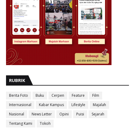
RUBRIK
Berita Foto
Buku
Cerpen
Feature
Film
Internasional
Kabar Kampus
Lifestyle
Majalah
Nasional
News Letter
Opini
Puisi
Sejarah
Tentang Kami
Tokoh