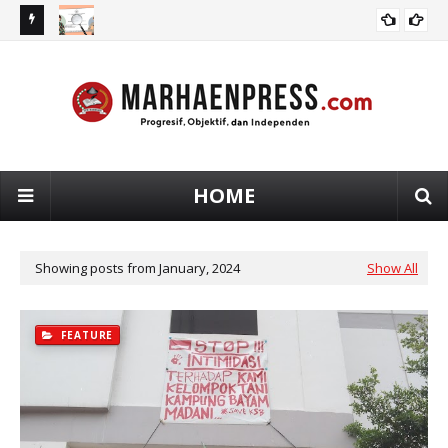
s Sistem
Problematika Pelibatan Aparat dalam Pengawasan Pajak
Ma
OPINI
Pe
HOME
Showing posts from January, 2024
Show All
FEATURE