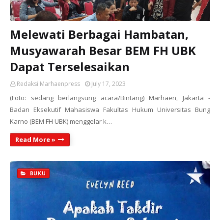
Melewati Berbagai Hambatan,
Musyawarah Besar BEM FH UBK
Dapat Terselesaikan
Redaksi Marhaenpress
July 17, 2023
(Foto: sedang berlangsung acara/Bintang) Marhaen, Jakarta -
Badan Eksekutif Mahasiswa Fakultas Hukum Universitas Bung
Karno (BEM FH UBK) menggelar k…
Read More »
BUKU