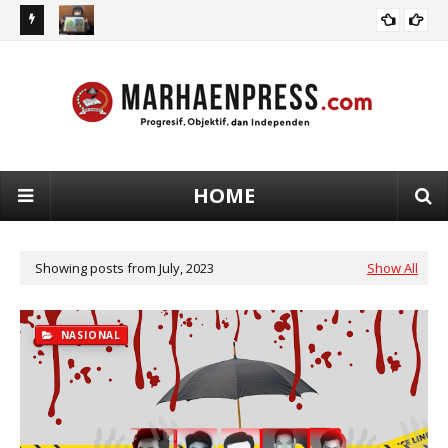
Vivienne Berjuang Demi Hak Pendidikan Anaknya yang
Ch
NASIONAL
Disabilitas Mental
Pe
HOME
Showing posts from July, 2023
Show All
NASIONAL