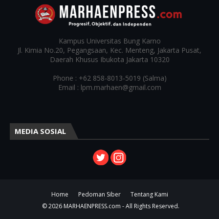
Kampus
Universitas Bung Karno
Jl. Kimia No.20, Pegangsaan, Kec. Menteng, Jakarta Pusat,
Daerah Khusus Ibukota Jakarta 10320
Phone : +62 858-8013-5019 (Salma)
Email : lpm.marhaen@gmail.com
MEDIA SOSIAL
Home
Pedoman Siber
Tentang Kami
© 2026 MARHAENPRESS.com - All Rights Reserved.