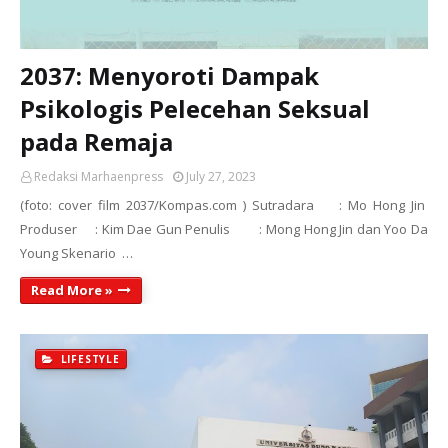
2037: Menyoroti Dampak
Psikologis Pelecehan Seksual
pada Remaja
Redaksi Marhaenpress
July 27, 2023
(foto: cover film 2037/Kompas.com ) Sutradara : Mo Hong Jin
Produser : Kim Dae Gun Penulis : Mong Hong Jin dan Yoo Da
Young Skenario …
Read More »
LIFESTYLE